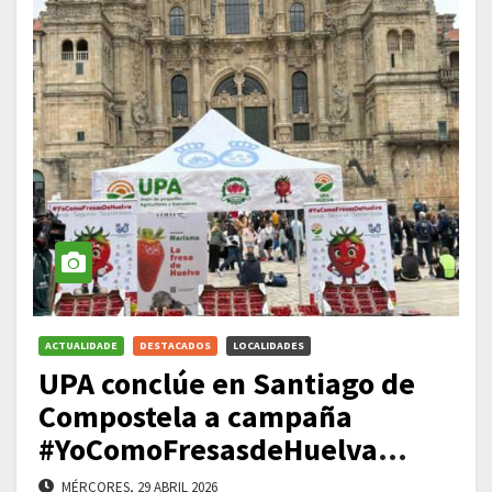
ACTUALIDADE
DESTACADOS
LOCALIDADES
UPA conclúe en Santiago de
Compostela a campaña
#YoComoFresasdeHuelva
despois de 12.000 quilómetros
MÉRCORES, 29 ABRIL 2026