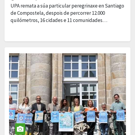
e 16 cidades percorridas
UPA remata a súa particular peregrinaxe en Santiago
de Compostela, despois de percorrer 12.000
quilómetros, 16 cidades e 11 comunidades…